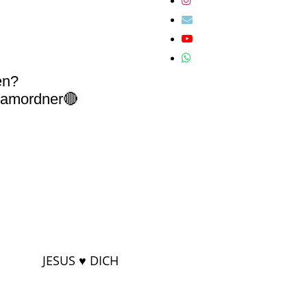
en?
Spamordner🔴
JESUS ♥ DICH