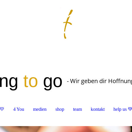
ung
to
go
- Wir geben dir Hoffnun
💛
4 You
medien
shop
team
kontakt
help us 