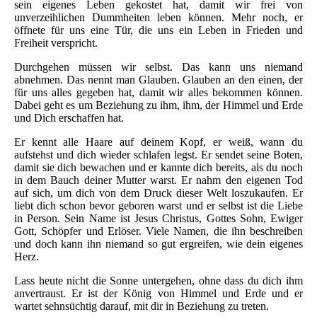
sein eigenes Leben gekostet hat, damit wir frei von
unverzeihlichen Dummheiten leben können. Mehr noch, er
öffnete für uns eine Tür, die uns ein Leben in Frieden und
Freiheit verspricht.
Durchgehen müssen wir selbst. Das kann uns niemand
abnehmen. Das nennt man Glauben. Glauben an den einen, der
für uns alles gegeben hat, damit wir alles bekommen können.
Dabei geht es um Beziehung zu ihm, ihm, der Himmel und Erde
und Dich erschaffen hat.
Er kennt alle Haare auf deinem Kopf, er weiß, wann du
aufstehst und dich wieder schlafen legst. Er sendet seine Boten,
damit sie dich bewachen und er kannte dich bereits, als du noch
in dem Bauch deiner Mutter warst. Er nahm den eigenen Tod
auf sich, um dich von dem Druck dieser Welt loszukaufen. Er
liebt dich schon bevor geboren warst und er selbst ist die Liebe
in Person. Sein Name ist Jesus Christus, Gottes Sohn, Ewiger
Gott, Schöpfer und Erlöser. Viele Namen, die ihn beschreiben
und doch kann ihn niemand so gut ergreifen, wie dein eigenes
Herz.
Lass heute nicht die Sonne untergehen, ohne dass du dich ihm
anvertraust. Er ist der König von Himmel und Erde und er
wartet sehnsüchtig darauf, mit dir in Beziehung zu treten.