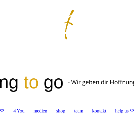
ung
to
go
- Wir geben dir Hoffnun
💛
4 You
medien
shop
team
kontakt
help us 