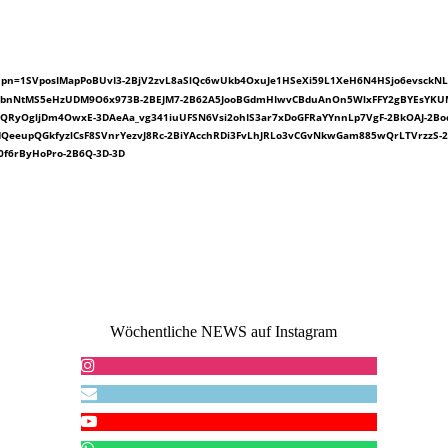
ick?upn=1SVposIMapPoBUvI3-2BjV2zvL8aSlQc6wUkb4OxuJe1HSeXi59L1XeH6N4HSjo6evsckNL
JubnNtMS5eHzUDM9O6x973B-2BEJM7-2B62A5JooBGdmHIwvCBduAnOn5WlxFFY2gBYEsYKUMv
RyOgljDm4OwxE-3DAeAa_vg341iuUFSN6Vsi2ohIS3ar7xDoGFRaYYnnLp7VgF-2BkOAJ-2Bod
eupQGkfyzlCsF8SVnrYezvJ8Rc-2BiYAcchRDi3FvLhJRLo3vCGvNkwGam885wQrLTVrzzS-2
f6rByHoPro-2B6Q-3D-3D
Wöchentliche NEWS auf Instagram