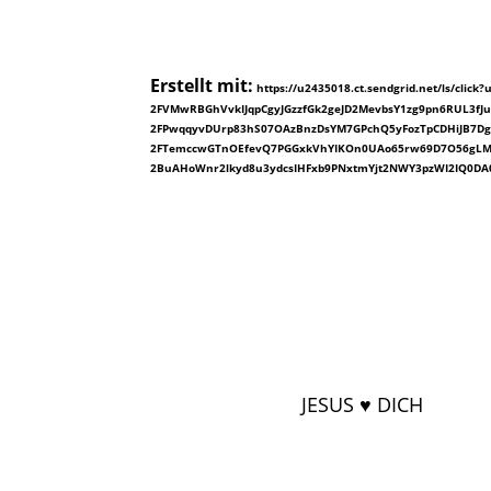
Erstellt mit:
https://u2435018.ct.sendgrid.net/ls/cl
2FVMwRBGhVvkIJqpCgyJGzzfGk2geJD2MevbsY1zg9pn6RUL3f
2FPwqqyvDUrp83hS07OAzBnzDsYM7GPchQ5yFozTpCDHiJB7DgQ
2FTemccwGTnOEfevQ7PGGxkVhYIKOn0UAo65rw69D7O56gLMQe
2BuAHoWnr2lkyd8u3ydcsIHFxb9PNxtmYjt2NWY3pzWI2IQ0DA0
JESUS ♥ DICH