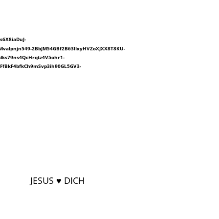
s6X8iaDuJ-
aIpnjn549-2BbJM54GBf2B63lIxyHVZoXJXX8T8KU-
ks79ns4QcHrqtz4V5ohr1-
FfBkF4bfkCh9mSvp3ih90GL5GV3-
JESUS ♥ DICH