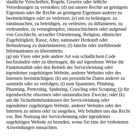
staatliche Vorschriften, Regeln, Gesetze oder örtliche
Verordnungen zu verstoßen; (d) um unsere Rechte an geistigem
Eigentum oder die Rechte an geistigem Eigentum anderer zu
beeinträchtigen oder zu verletzen; (e) um zu belästigen, zu
missbrauchen, zu beleidigen, zu verletzen, zu diffamieren, zu
verleumden, zu verunglimpfen, einzuschüchtern oder aufgrund
von Geschlecht, sexueller Orientierung, Religion, ethnischer
Zugehörigkeit, Rasse, Alter, nationaler Herkunft oder
Behinderung zu diskriminieren; (f) falsche oder irreführende
Informationen zu übermitteln;
(g) um Viren oder jede andere Art von schädlichem Code
hochzuladen oder zu übertragen, die auf irgendeine Weise die
Funktionalität oder den Betrieb der Serviceleistung oder
irgendeiner zugehörigen Website, anderer Websites oder des
Internets beeinträchtigen; (h) um persönliche Daten anderer zu
sammeln oder zu verfolgen; (i) zum Spammen, Phishing,
Pharming, Pretexting, Spidering, Crawling oder Scraping; (j) für
irgendwelche obszönen oder unmoralischen Zwecke; oder (k)
um die Sicherheitsfunktionen der Serviceleistung oder
irgendeiner zugehörigen Website, anderer Websites oder des
Internets zu stören oder zu umgehen. Wir behalten uns das Recht
vor, Ihre Nutzung der Serviceleistung oder irgendeiner
zugehörigen Website zu beenden, wenn Sie eine der verbotenen
Anwendungen missachten.