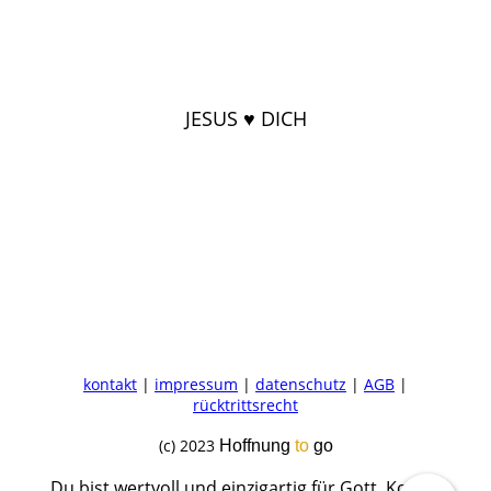
JESUS ♥ DICH
kontakt
|
impressum
|
datenschutz
|
AGB
|
rücktrittsrecht
(c) 2023
Hoffnung
to
go
Du bist wertvoll und einzigartig für Gott. Komm