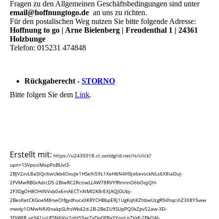
Fragen zu den Allgemeinen Geschäftsbedingungen sind unter
email@hoffnungtogo.de
an uns zu richten.
Für den postalischen Weg nutzen Sie bitte folgende Adresse:
Hoffnung to go | Arne Bielenberg | Freudenthal 1 | 24361
Holzbunge
Telefon: 015231 474848
Rückgaberecht -
STORNO
Bitte folgen Sie dem
Link
.
Erstellt mit:
https://u2435018.ct.sendgrid.net/ls/click?
upn=1SVposIMapPoBUvI3-
2BjV2zvL8aSlQc6wUkb4OxuJe1HSeXi59L1XeH6N4HSjo6evsckNLs6X8iaDuJ-
2FVMwRBGrAdrcD5-2BlwRC2RctiwLLAW78RVYfRmnnO6bOqjQH-
2F3DgOH8OHlNVxb0x6mAECTnNMf2K8rEXJAQJGUbj-
2BesKetCKGoeM8nwOlfgydhucx0KRYCHBbpERj1UgKqhKZhbwUzgR94hqcihZ3X8Y5ww
mwdy1OMwNfU0nakpSLfrsWb42d-2B-2BeZU9SUpPQ0kZpv52aw-3D-
3DiWlR_vg341iuUFSN6Vsi2ohIS3ar7xDoGFRaYYnnLp7VgF-2BkOAJ-