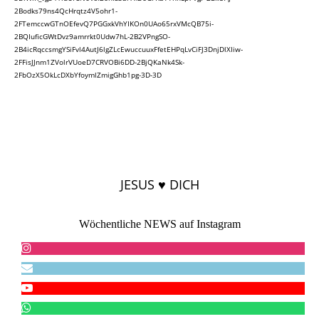
2Bodks79ns4QcHrqtz4V5ohr1-
2FTemccwGTnOEfevQ7PGGxkVhYIKOn0UAo65rxVMcQB75i-
2BQIuficGWtDvz9amrrkt0Udw7hL-2B2VPngSO-
2B4icRqccsmgYSiFvl4AutJ6lgZLcEwuccuuxFfetEHPqLvCiFJ3DnjDlXIiw-
2FFisJJnm1ZVolrVUoeD7CRVOBi6DD-2BjQKaNk4Sk-
2FbOzX5OkLcDXbYfoymlZmigGhb1pg-3D-3D
JESUS ♥ DICH
Wöchentliche NEWS auf Instagram