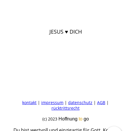
JESUS ♥ DICH
kontakt
|
impressum
|
datenschutz
|
AGB
|
rücktrittsrecht
(c) 2023
Hoffnung
to
go
Du bist wertvoll und einzigartig für Gott. Komm