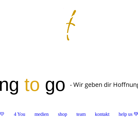
ung
to
go
- Wir geben dir Hoffnun
💛
4 You
medien
shop
team
kontakt
help us 